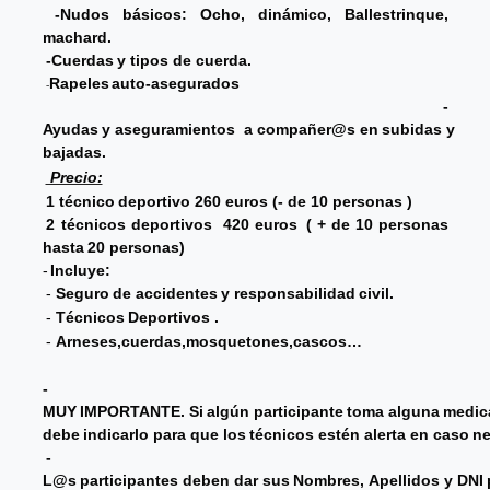
-Nudos
básicos: Ocho, dinámico, Ballestrinque,
machard.
-Cuerdas
y
tipos
de
cuerda.
Rapeles
auto-asegurados
-
-
Ayudas
y
aseguramientos
a
compañer@s
en
subidas
y
bajadas.
Precio:
1
técnico
deportivo 260
euros
(-
de
10
personas )
2
técnicos
deportivos 420
euros
(
+
de
10
personas
hasta
20
personas)
-
Incluye:
-
Seguro
de
accidentes
y
responsabilidad
civil.
-
Técnicos
Deportivos
.
-
Arneses,cuerdas,mosquetones,
cascos…
-
MUY
IMPOR
T
ANTE.
Si
algún
participante
toma
alguna
medic
debe
indicarlo
para
que
los
técnicos
estén
alerta
en
caso
ne
-
L@s
participantes
deben
dar
sus
Nombres,
Apellidos
y
DNI