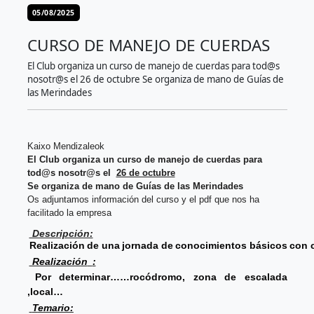
05/08/2025
CURSO DE MANEJO DE CUERDAS
El Club organiza un curso de manejo de cuerdas para tod@s
nosotr@s el 26 de octubre Se organiza de mano de Guías de
las Merindades
Kaixo Mendizaleok
El Club organiza un curso de manejo de cuerdas para
tod@s nosotr@s el
26 de octubre
Se organiza de mano de Guías de las Merindades
Os adjuntamos información del curso y el pdf que nos ha
facilitado la empresa
Descripción:
Realización
de
una
jornada
de
conocimientos
básicos
con
Realización
:
Por
determinar……rocódromo, zona
de
escalada
,local…
T
emario: